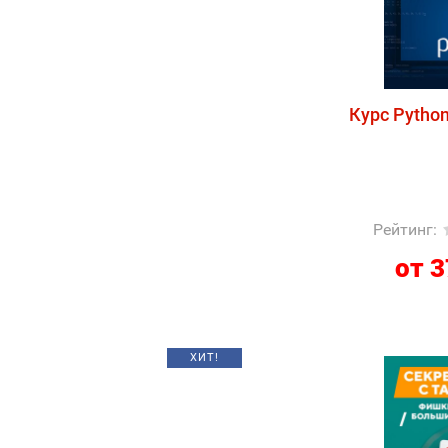
Курс Pytho
Рейтинг
:
от 3
ХИТ!