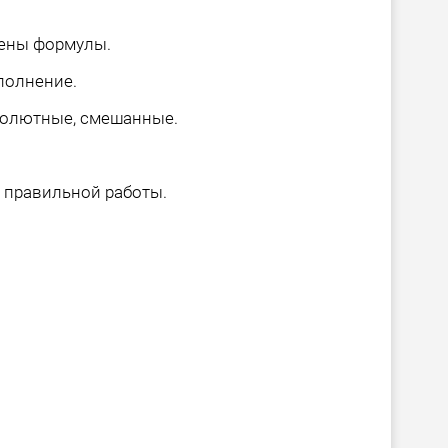
оены формулы.
полнение.
солютные, смешанные.
я правильной работы.