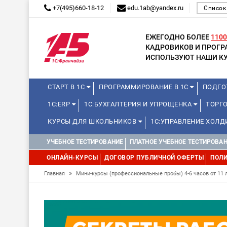
+7(495)660-18-12
edu.1ab@yandex.ru
Список
ЕЖЕГОДНО БОЛЕЕ
1100
КАДРОВИКОВ И ПРОГ
ИСПОЛЬЗУЮТ НАШИ КУ
СТАРТ В 1С
ПРОГРАММИРОВАНИЕ В 1С
ПОДГО
1С:ERP
1С:БУХГАЛТЕРИЯ И УПРОЩЕНКА
ТОРГ
КУРСЫ ДЛЯ ШКОЛЬНИКОВ
1С:УПРАВЛЕНИЕ ХОЛ
УЧЕБНОЕ ТЕСТИРОВАНИЕ
ПЛАТНОЕ УЧЕБНОЕ ТЕСТИРОВА
ОНЛАЙН-КУРСЫ
ДОГОВОР ПУБЛИЧНОЙ ОФЕРТЫ
ПОЛИ
»
Главная
Мини-курсы (профессиональные пробы) 4-6 часов от 11 