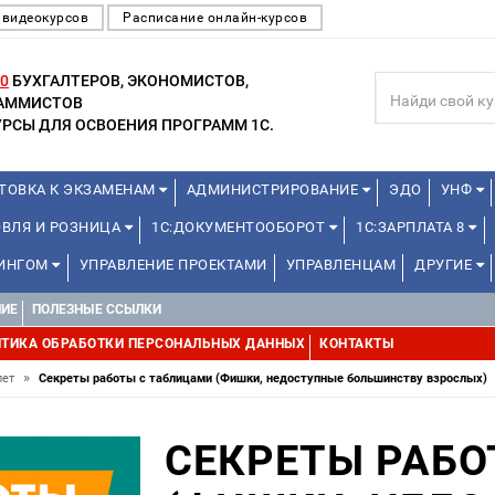
 видеокурсов
Расписание онлайн-курсов
0
БУХГАЛТЕРОВ, ЭКОНОМИСТОВ,
РАММИСТОВ
РСЫ ДЛЯ ОСВОЕНИЯ ПРОГРАММ 1С.
ТОВКА К ЭКЗАМЕНАМ
АДМИНИСТРИРОВАНИЕ
ЭДО
УНФ
ОВЛЯ И РОЗНИЦА
1С:ДОКУМЕНТООБОРОТ
1С:ЗАРПЛАТА 8
ДИНГОМ
УПРАВЛЕНИЕ ПРОЕКТАМИ
УПРАВЛЕНЦАМ
ДРУГИЕ
НИЕ
ПОЛЕЗНЫЕ ССЫЛКИ
ТИКА ОБРАБОТКИ ПЕРСОНАЛЬНЫХ ДАННЫХ
КОНТАКТЫ
»
лет
Секреты работы с таблицами (Фишки, недоступные большинству взрослых)
СЕКРЕТЫ РАБО