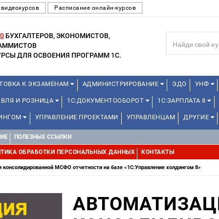
 видеокурсов
Расписание онлайн-курсов
0
БУХГАЛТЕРОВ, ЭКОНОМИСТОВ,
РАММИСТОВ
РСЫ ДЛЯ ОСВОЕНИЯ ПРОГРАММ 1С.
ТОВКА К ЭКЗАМЕНАМ
АДМИНИСТРИРОВАНИЕ
ЭДО
УНФ
ОВЛЯ И РОЗНИЦА
1С:ДОКУМЕНТООБОРОТ
1С:ЗАРПЛАТА 8
ДИНГОМ
УПРАВЛЕНИЕ ПРОЕКТАМИ
УПРАВЛЕНЦАМ
ДРУГИЕ
НИЕ
ПОЛЕЗНЫЕ ССЫЛКИ
ТИКА ОБРАБОТКИ ПЕРСОНАЛЬНЫХ ДАННЫХ
КОНТАКТЫ
 консолидированной МСФО отчетности на базе «1С:Управление холдингом 8»
АВТОМАТИЗАЦ