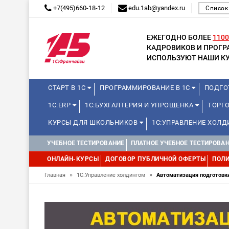
+7(495)660-18-12
edu.1ab@yandex.ru
Список
ЕЖЕГОДНО БОЛЕЕ
1100
КАДРОВИКОВ И ПРОГ
ИСПОЛЬЗУЮТ НАШИ КУ
СТАРТ В 1С
ПРОГРАММИРОВАНИЕ В 1С
ПОДГО
1С:ERP
1С:БУХГАЛТЕРИЯ И УПРОЩЕНКА
ТОРГ
КУРСЫ ДЛЯ ШКОЛЬНИКОВ
1С:УПРАВЛЕНИЕ ХОЛ
УЧЕБНОЕ ТЕСТИРОВАНИЕ
ПЛАТНОЕ УЧЕБНОЕ ТЕСТИРОВА
ОНЛАЙН-КУРСЫ
ДОГОВОР ПУБЛИЧНОЙ ОФЕРТЫ
ПОЛИ
»
»
Главная
1С:Управление холдингом
Автоматизация подготовки