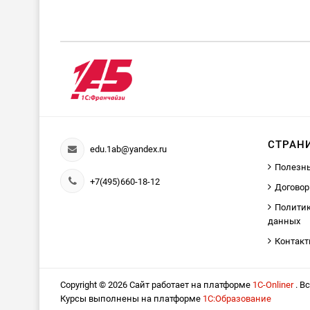
СТРАН
edu.1ab@yandex.ru
Полезн
+7(495)660-18-12
Договор
Политик
данных
Контак
Copyright © 2026 Сайт работает на платформе
1С-Onliner
. В
Курсы выполнены на платформе
1С:Образование